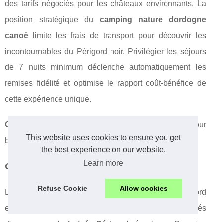
des tarifs négociés pour les châteaux environnants. La
position stratégique du
camping nature dordogne
canoë
limite les frais de transport pour découvrir les
incontournables du Périgord noir. Privilégier les séjours
de 7 nuits minimum déclenche automatiquement les
remises fidélité et optimise le rapport coût-bénéfice de
cette expérience unique.
Conseil pratique :
réservez 4 mois à l'avance pour
This website uses cookies to ensure you get
bénéficier des meilleurs tarifs !
the best experience on our website.
Learn more
Questions fréquentes
Refuse Cookie
Allow cookies
Les familles représentent 68% des visiteurs du Périgord
en 2024, et beaucoup s'interrogent sur les spécificités