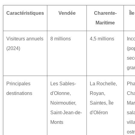
Caractéristiques
Vendée
Charente-
Îl
Maritime
Visiteurs annuels
8 millions
4,5 millions
Inc
(2024)
(po
sec
gran
Principales
Les Sables-
La Rochelle,
Pha
destinations
d'Olonne,
Royan,
Cha
Noirmoutier,
Saintes, Île
Mar
Saint-Jean-de-
d'Oléron
sal
Monts
vil
ost