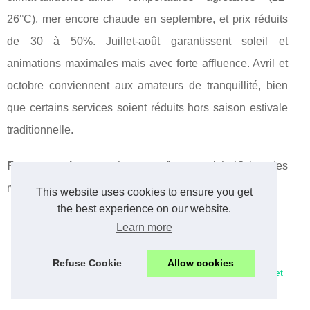
26°C), mer encore chaude en septembre, et prix réduits
de 30 à 50%. Juillet-août garantissent soleil et
animations maximales mais avec forte affluence. Avril et
octobre conviennent aux amateurs de tranquillité, bien
que certains services soient réduits hors saison estivale
traditionnelle.
Focus pratique :
réservez tôt pour bénéficier des
meilleurs emplacements et tarifs préférentiels !
This website uses cookies to ensure you get
the best experience on our website.
Learn more
Avantages d'un
Camping dans le
Refuse Cookie
Allow cookies
distributeur de savon
gard guide : nature et
dans les hôtels
patrimoine