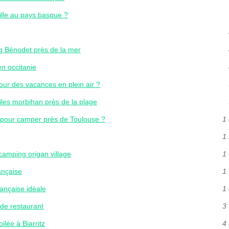
lle au pays basque ?
g Bénodet près de la mer
n occitanie
our des vacances en plein air ?
iles morbihan près de la plage
 pour camper près de Toulouse ?
1 
1 
 camping origan village
1 
ançaise
1 
rançaise idéale
1 
 de restaurant
3 
ilée à Biarritz
4 