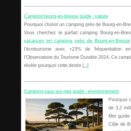
Camping bourg-en-bresse guide : nature
Pourquoi choisir un camping près de Bourg-en-Bre
Vous cherchez le parfait camping Bourg-en-Bre
vacances en camping près de Bourg-en-Bresse
l'écotourisme avec +23% de fréquentation e
l'Observatoire du Tourisme Durable 2024. Ce camp
révèle pourquoi cette destin [
...
]
Camping vaux-sur-mer guide : environnement
Pourquoi c
de 3,2 mil
Mer guide 
Côte de Be