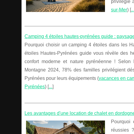
privilégié
sur-Mer
) [
..
Camping 4 étoiles hautes-pyrénées guide : paysag
Pourquoi choisir un camping 4 étoiles dans les 
étoiles Hautes-Pyrénées guide vous révèle des hé
confort moderne et nature pyrénéenne ! Selon 
Montagne 2024, 78% des familles privilégient dé
Pyrénées pour leurs équipements (
vacances en cam
Pyrénées
) [
...
]
Les avantages d'une location de chalet en dordogne
Pourquoi 
réussies 