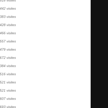
518 visites
442 visites
383 visites
428 visites
466 visites
557 visites
479 visites
672 visites
384 visites
516 visites
521 visites
521 visites
607 visites
693 visites