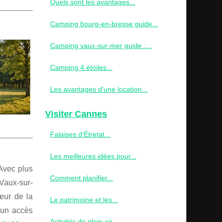
Quels sont les avantages...
Camping bourg-en-bresse guide...
Camping vaux-sur-mer guide :...
Camping 4 étoiles...
Les avantages d'une location...
Visiter Cannes
Falaises d'Étretat...
Les meilleures idées pour...
Avec plus
Comment planifier...
Vaux-sur-
œur de la
Le patrimoine et les...
'un accès
Activités de plein air...