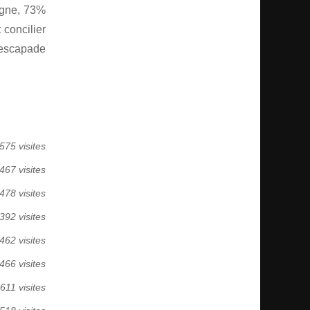
ogne, 73%
 concilier
e escapade
575 visites
467 visites
478 visites
392 visites
462 visites
466 visites
611 visites