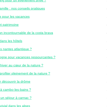
ing pour un événement privé ?
ille : nos conseils pratiques
ge pour les vacances
t patrimoine
un incontournable de la costa brava
dans les hôtels
s nantes atlantique ?
dogne pour vacances ressourcantes ?
hiver au cœur de la nature ?
profiter pleinement de la nature ?
r découvrir la drôme
 à cambo-les-bains ?
un séjour à carnac ?
ivial dans les alpes