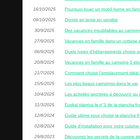
16/10/2025
Pourquoi louer un mobil-home en fami
09/10/2025
Dormir en tente en vendée
30/9/2025
Des vacances inoubliables au campin
27/9/2025
Vacances en famille dans un cottage e
06/9/2025
Quels types d’hébergements choisir p
20/8/2025
Vacances en famille au camping 3 éto
21/7/2025
Comment choisir l’emplacement idéal
15/5/2025
Les plus beaux campings dans le var
10/4/2025
Les activités sportives à découvrir au
11/3/2025
Euskal plantxa le n°1 de la plancha fr
12/8/2024
Guide ultime pour choisir la plancha f
02/8/2024
Guide d'installation pour votre cuisine
29/8/2023
Découvrez les secrets de la cuisine éto