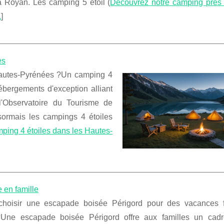
 à Royan. Les camping 5 étoil (
Découvrez notre camping près
.
]
es
Hautes-Pyrénées ?Un camping 4
bergements d'exception alliant
l'Observatoire du Tourisme de
sormais les campings 4 étoiles
ping 4 étoiles dans les Hautes-
 en famille
choisir une escapade boisée Périgord pour des vacances f
?Une escapade boisée Périgord offre aux familles un cadr