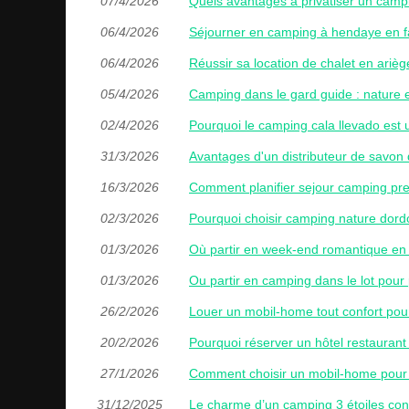
07/4/2026
Quels avantages à privatiser un camp
06/4/2026
Séjourner en camping à hendaye en fam
06/4/2026
Réussir sa location de chalet en ariè
05/4/2026
Camping dans le gard guide : nature e
02/4/2026
Pourquoi le camping cala llevado est 
31/3/2026
Avantages d'un distributeur de savon 
16/3/2026
Comment planifier sejour camping pre
02/3/2026
Pourquoi choisir camping nature dor
01/3/2026
Où partir en week-end romantique en 
01/3/2026
Ou partir en camping dans le lot pour 
26/2/2026
Louer un mobil-home tout confort pou
20/2/2026
Pourquoi réserver un hôtel restaurant
27/1/2026
Comment choisir un mobil-home pour 
31/12/2025
Le charme d’un camping 3 étoiles conv