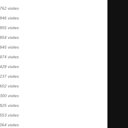
762 visites
846 visites
855 visites
854 visites
945 visites
974 visites
428 visites
237 visites
602 visites
300 visites
825 visites
553 visites
064 visites