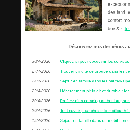
exceptionn
des famill
confort mo
bois&e (
lo
Découvrez nos dernières ac
30/4/2026
Cliquez ici pour découvrir les service
27/4/2026
Trouver un gite de groupe dans les 
24/4/2026
Séjour en famille dans les hautes-alpe
22/4/2026
Hébergement plein air et durable : l
20/4/2026
Profitez d'un camping au boulou pour 
20/4/2026
Tout savoir pour choisir le meilleur hô
15/4/2026
Séjour en famille dans un mobil-home 