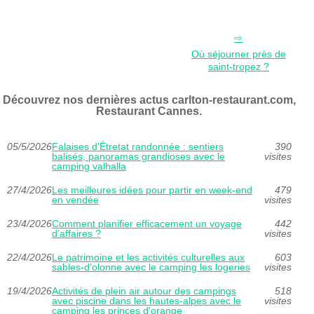
Où séjourner près de
saint-tropez ?
Découvrez nos dernières actus carlton-restaurant.com,
Restaurant Cannes.
05/5/2026
Falaises d'Étretat randonnée : sentiers
390
balisés, panoramas grandioses avec le
visites
camping valhalla
27/4/2026
Les meilleures idées pour partir en week-end
479
en vendée
visites
23/4/2026
Comment planifier efficacement un voyage
442
d’affaires ?
visites
22/4/2026
Le patrimoine et les activités culturelles aux
603
sables-d’olonne avec le camping les logeries
visites
19/4/2026
Activités de plein air autour des campings
518
avec piscine dans les hautes-alpes avec le
visites
camping les princes d'orange